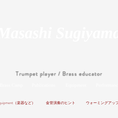
Masashi Sugiyam
Trumpet player / Brass educator
Brass Camp
Publications
Equipment
Performanc
quipment（楽器など）
金管演奏のヒント
ウォーミングアッ