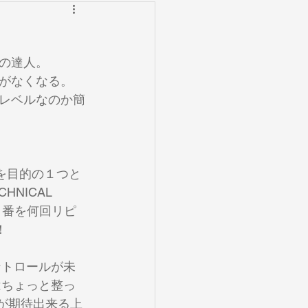
の考察
レッスン
の達人。
イント無題のカテゴリー
がなくなる。
レベルなのか簡
ノート
マウスピース
を目的の１つと
NICAL 
Y 1番を何回リピ
！
ントロールが未
はちょっと整っ
が期待出来る上