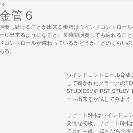
1分
ット
音域拡大
Bullet Brass Training
金管演奏の原理とそ
金管６
演奏し続けることが出来る奏者はウインドコントロール
ude Gordon
杉山正の金管サロン
金管サロン
膝打ちポ
ール出来るようになると、長時間演奏しても疲れること
ドコントロールが備わっているかどうか、どのくらいの
ある。
金管上達考
金管問答
唇
金管セミナー
ハイ
ウインドコントロール育成
ケア
トラブル
耐久力
して書かれたクラークのTECH
STUDIESのFIRST STUD
ート出来るか試してみよう
リピート5回はウインドコ
発達な初級、リピート8回
てきた中級、16回なら今後