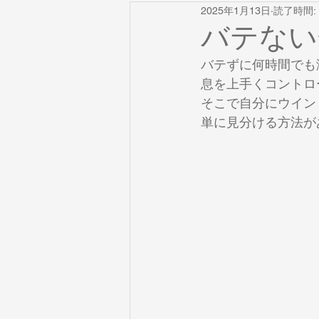
2025年1月13日
読了時間: 
ペダルトーン
リードトランペ
バテない
バテずに何時間でも
譜面
ブラスキャンプ
Cla
息を上手くコントロ
そこで自分にウイン
単に見分ける方法が
膝打ちポイント
ロングトーン
舌
ウォームダウン
楽器