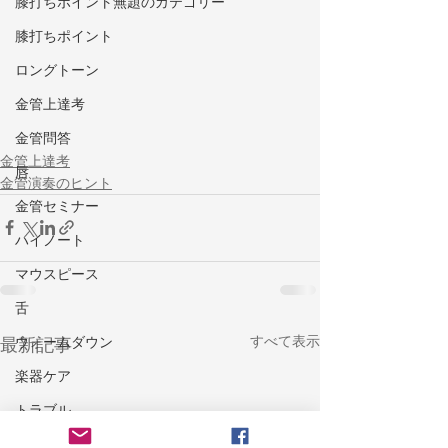
膝打ちポイント無題のカテゴリー
膝打ちポイント
ロングトーン
金管上達考
金管問答
金管上達考
唇
金管演奏のヒント
金管セミナー
ハイノート
マウスピース
舌
すべて表示
最新記事
ウォームダウン
楽器ケア
トラブル
耐久力