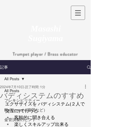
Masashi
Sugiyama
Trumpet player / Brass educator
記事
All Posts
2024年7月10日
読了時間: 1分
All Posts
バディシステムのすすめ
フレキシビリティー
エクササイズを バディシステム
(２人で
Equipment（楽器など）
交互に)で行うと
客観的に聞き合える
金管演奏のヒント
楽しくスキルアップ出来る