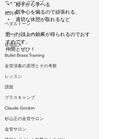
ウォーミングアップ
相手から学べる
競争心を煽るので頑張れる、
教則本
適切な休憩が取れるなど
ペダルトーン
思った以上の効果が得られるのでおす
リードトランペット
すめです。
音域拡大
仲間とぜひ！
Bullet Brass Training
金管演奏の原理とその考察
レッスン
譜面
ブラスキャンプ
Claude Gordon
杉山正の金管サロン
金管サロン