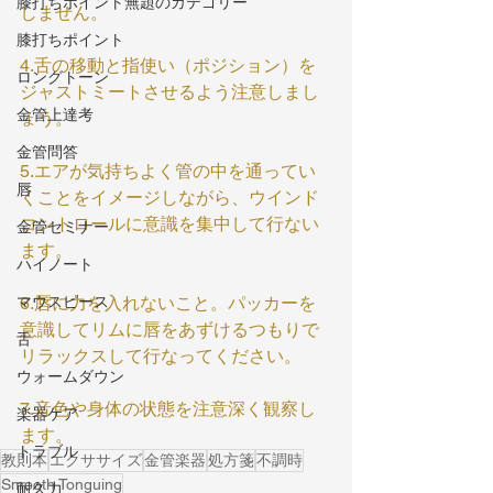
膝打ちポイント無題のカテゴリー
しません。
膝打ちポイント
4.舌の移動と指使い（ポジション）を
ロングトーン
ジャストミートさせるよう注意しまし
金管上達考
ょう。
金管問答
5.エアが気持ちよく管の中を通ってい
唇
くことをイメージしながら、ウインド
コントロールに意識を集中して行ない
金管セミナー
ます。
ハイノート
マウスピース
6.唇に力を入れないこと。パッカーを
意識してリムに唇をあずけるつもりで
舌
リラックスして行なってください。
ウォームダウン
7.音色や身体の状態を注意深く観察し
楽器ケア
ます。
トラブル
教則本
エクササイズ
金管楽器
処方箋
不調時
Smooth Tonguing
耐久力