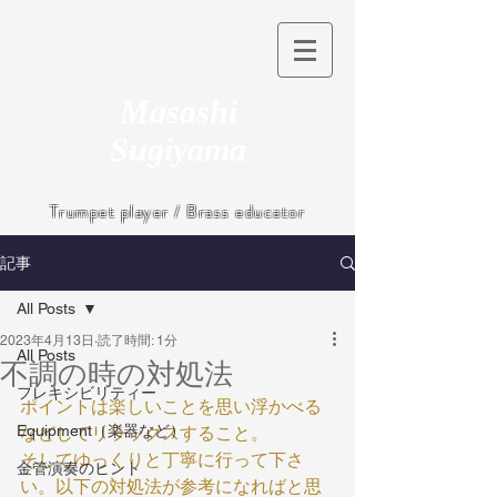
Masashi
Sugiyama
Trumpet player / Brass educator
記事
All Posts
2023年4月13日
読了時間: 1分
All Posts
不調の時の対処法
フレキシビリティー
ポイントは楽しいことを思い浮かべる
Equipment（楽器など）
などしてリラックスすること。
そしてゆっくりと丁寧に行って下さ
金管演奏のヒント
い。以下の対処法が参考になればと思