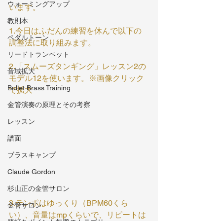
ウォーミングアップ
います。
教則本
1.今日はふだんの練習を休んで以下の
ペダルトーン
調整法に取り組みます。
リードトランペット
2.「スムーズタンギング」レッスン2の
音域拡大
モデル12を使います。※画像クリック
Bullet Brass Training
で拡大
金管演奏の原理とその考察
レッスン
譜面
ブラスキャンプ
Claude Gordon
杉山正の金管サロン
3.テンポはゆっくり（BPM60くら
金管サロン
い）、音量はmpくらいで、リピートは