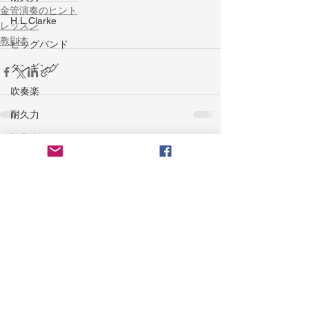
金管演奏のヒント
H.L.Clarke
レッスン
教則本
ビッグバンド
タンギング
吹奏楽
耐久力
初心者
すべて表示
最新記事
アンブシュア
YouTubeチャンネル