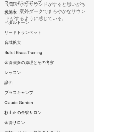
ウォーミングアップ
で華やかなサウンドがすると思いがち
だが、案外ダークでまろやかなサウン
教則本
ドがするように感じている。
ペダルトーン
リードトランペット
音域拡大
Bullet Brass Training
金管演奏の原理とその考察
レッスン
譜面
ブラスキャンプ
Claude Gordon
杉山正の金管サロン
金管サロン