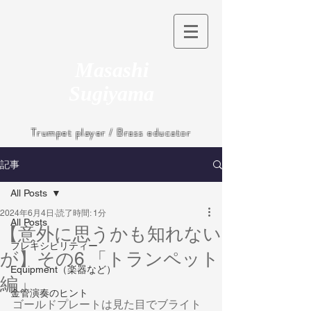
Masashi
Sugiyama
Trumpet player / Brass educator
記事
All Posts
2024年6月4日
読了時間: 1分
All Posts
【意外に思うかも知れない
フレキシビリティー
が】その6 「トランペット
Equipment（楽器など）
編」
金管演奏のヒント
ゴールドプレートは見た目でブライト