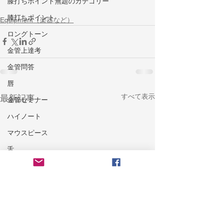
膝打ちポイント無題のカテゴリー
膝打ちポイント
Equipment（楽器など）
ロングトーン
金管上達考
金管問答
唇
すべて表示
最新記事
金管セミナー
ハイノート
マウスピース
舌
ウォームダウン
楽器ケア
トラブル
耐久力