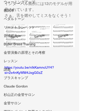
ウォーミングアップ
インターバル箇所には12のモデルが用
意されています。
教則本
さぁ、舌を燃やしてミスをなくそう！
ペダルトーン
リードトランペット
音域拡大
Bullet Brass Training
金管演奏の原理とその考察
レッスン
https://youtu.be/nIkKamncUY4?
譜面
si=2x4nKyWM4JxgG0zZ
ブラスキャンプ
Claude Gordon
杉山正の金管サロン
金管サロン