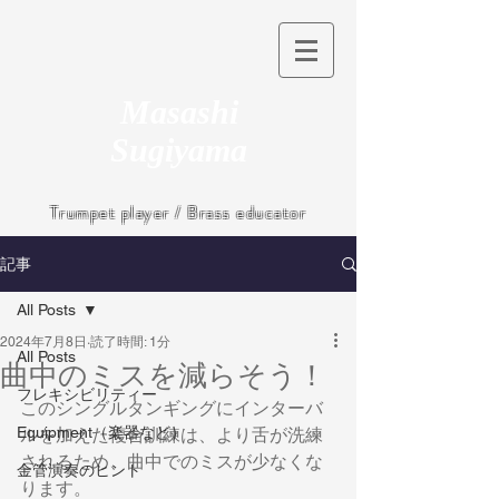
Masashi
Sugiyama
Trumpet player / Brass educator
記事
All Posts
2024年7月8日
読了時間: 1分
All Posts
曲中のミスを減らそう！
フレキシビリティー
このシングルタンギングにインターバ
Equipment（楽器など）
ルを加えた複合訓練は、より舌が洗練
されるため、曲中でのミスが少なくな
金管演奏のヒント
ります。