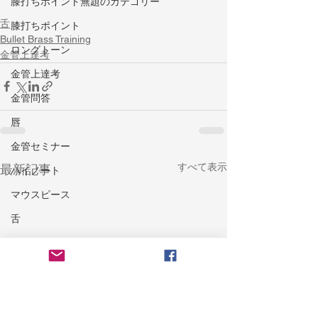
膝打ちポイント無題のカテゴリー
舌
膝打ちポイント
Bullet Brass Training
ロングトーン
金管上達考
金管上達考
金管問答
唇
金管セミナー
すべて表示
最新記事
ハイノート
マウスピース
舌
ウォームダウン
楽器ケア
トラブル
耐久力