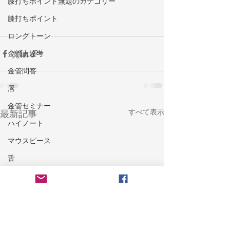
膝打ちポイント無題のカテゴリー
膝打ちポイント
ロングトーン
金管上達考
金管問答
唇
金管セミナー
すべて表示
最新記事
ハイノート
マウスピース
舌
ウォームダウン
楽器ケア
トラブル
耐久力