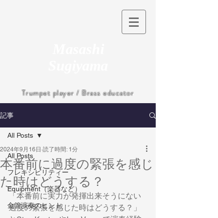
Masashi
Sugiyama
Trumpet player / Brass educator
記事
All Posts
2024年9月16日
読了時間: 1分
All Posts
本番前に過度の緊張を感じ
フレキシビリティー
た時はどうする？
Equipment（楽器など）
「本番前に実力が発揮出来そうにない
金管演奏のヒント
過度の緊張を感じた時はどうする？」