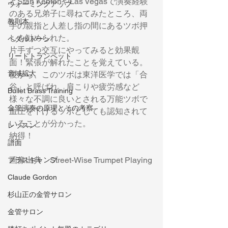
とStan KentonやLas Vegasで演奏経験
ウォーミングアップ
のある兄弟子に尋ねてみたところ、両
教則本
手の親指と人差し指の間にあるツボ押
しを勧められた。
ペダルトーン
片手ずつ交互にやってみると効果覿
リードトランペット
面！緊張が解れたことを覚えている。
音域拡大
後から、このツボは東洋医学では「合
谷」と呼ばれ、肩こりや疲労感など
Bullet Brass Training
様々な不調に良いとされる万能ツボで
金管演奏の原理とその考察
血圧を下げるツボとしても認知されて
いることが分かった。
レッスン
納得！
譜面
画像出典　Street-Wise Trumpet Playing
ブラスキャンプ
Claude Gordon
杉山正の金管サロン
金管サロン