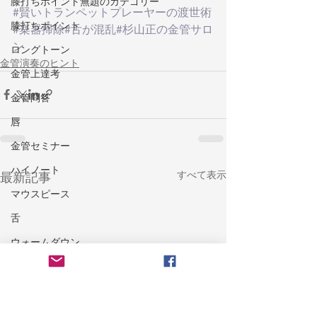
膝打ちポイント無題のカテゴリー
#賢いトランペットプレーヤーの渡世術
膝打ちポイント
#楽器掃除
#舌が混乱
#杉山正の金管サロ
ン
ロングトーン
金管演奏のヒント
金管上達考
金管問答
唇
金管セミナー
ハイノート
すべて表示
最新記事
マウスピース
舌
ウォームダウン
楽器ケア
トラブル
耐久力