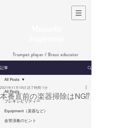
Masashi
Sugiyama
Trumpet player / Brass educator
記事
All Posts
2021年11月19日
読了時間: 1分
All Posts
本番直前の楽器掃除はNG⁉️
フレキシビリティー
Equipment（楽器など）
金管演奏のヒント