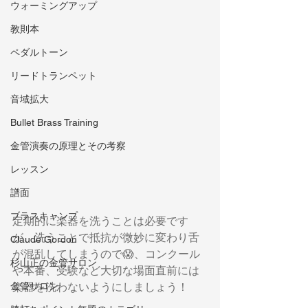
ウォーミングアップ
教則本
ペダルトーン
リードトランペット
音域拡大
Bullet Brass Training
金管演奏の原理とその考察
レッスン
譜面
ブラスキャンプ
定期的に楽器を洗うことは必要です
が、洗うことで抵抗が微妙に変わり舌
Claude Gordon
が混乱してしまうので😱、コンクール
杉山正の金管サロン
や本番、受験など大切な場面直前には
楽器を洗わないようにしましょう！
金管サロン