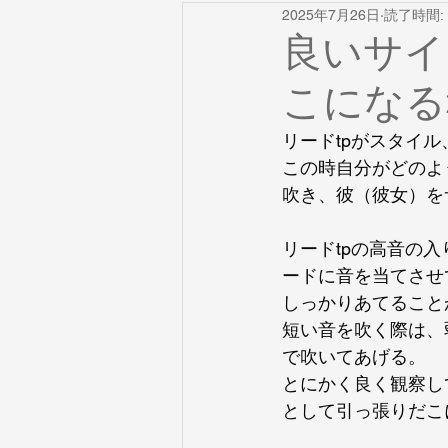
2025年7月26日
読了時間: 
ペダルトーン
リードトランペ
良いサイ
こになる
譜面
ブラスキャンプ
Cla
リードtpがスタイ
この時自分がどのよ
膝打ちポイント
ロングトーン
吹き、彼（彼女）を
リードtpの高音の
舌
ウォームダウン
楽器
ードに音を当てさせ
しっかりあてること
短い音を吹く際は、
で吹いてあげる。
とにかく良く観察し
として引っ張りだこ