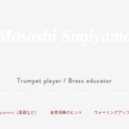
Masashi Sugiyam
Trumpet player / Brass educator
Brass Camp
Publications
Equipment
Performanc
quipment（楽器など）
金管演奏のヒント
ウォーミングアッ