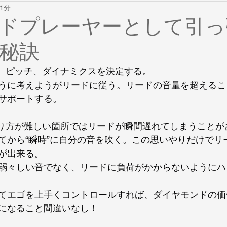
1分
ット
音域拡大
Bullet Brass Training
金管演奏の原理とそ
ドプレーヤーとして引っ
秘訣
ude Gordon
杉山正の金管サロン
金管サロン
膝打ちポ
ル、ピッチ、ダイナミクスを決定する。
うに考えようがリードに従う。リードの音量を超えるこ
金管上達考
金管問答
唇
金管セミナー
ハイ
サポートする。
入り方が難しい箇所ではリードが瞬間遅れてしまうことが
ケア
トラブル
耐久力
てから“瞬時”に自分の音を吹く。この思いやりだけでリ
が出来る。
弱々しい音でなく、リードに負荷がかからないようにハ
てエゴを上手くコントロールすれば、ダイヤモンドの価
になること間違いなし！