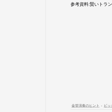
参考資料:賢いトラ
金管演奏のヒント
ビッ