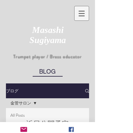
Masashi
Sugiyama
Trumpet player / Brass educator
BLOG
ブログ
金管サロン
All Posts
近日公開予定
フレキシビリ
ティー