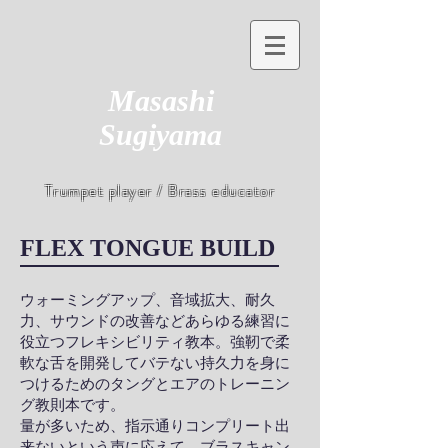
Masashi
Sugiyama
Trumpet player / Brass educator
FLEX TONGUE BUILD
ウォーミングアップ、音域拡大、耐久
力、サウンドの改善などあらゆる練習に
役立つフレキシビリティ教本。強靭で柔
軟な舌を開発してバテない持久力を身に
つけるためのタングとエアのトレーニン
グ教則本です。
量が多いため、指示通りコンプリート出
来ないという声に応えて、ブラスキャン