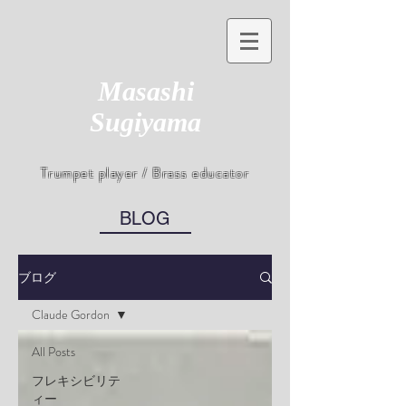
Masashi
Sugiyama
Trumpet player / Brass educator
BLOG
ブログ
Claude Gordon
All Posts
フレキシビリテ
ィー