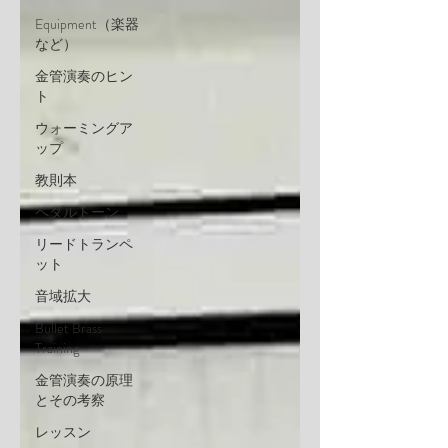
Equipment（楽器
など）
金管演奏のヒン
ト
ウォーミングア
ップ
教則本
ペダルトーン
リードトランペ
ット
音域拡大
Bullet Brass
Training
金管演奏の原理
とその考察
レッスン