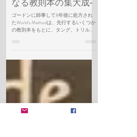
2024年11月1日
読了時間: 1分
World's Method -偉大
なる教則本の集大成-
ゴードンに師事して8年後に処方され
たWorld's Methodは、先行するいくつか
の教則本をもとに、タング、トリル、
インターバル、曲などあらゆる重要な
要素を取り入れて編集された「偉大な
る教則本の集大成」と言えるもの。今
だったらこんなこと出来ないかも知れ
ない。...