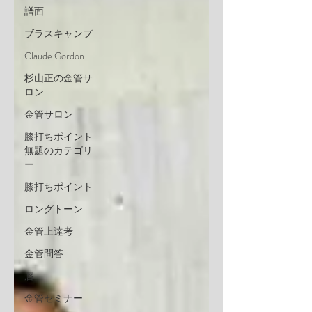
譜面
ブラスキャンプ
Claude Gordon
杉山正の金管サ
ロン
金管サロン
膝打ちポイント
無題のカテゴリ
ー
膝打ちポイント
ロングトーン
金管上達考
金管問答
唇
金管セミナー