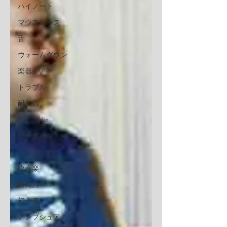
ハイノート
マウスピース
舌
ウォームダウン
楽器ケア
トラブル
耐久力
H.L.Clarke
ビッグバンド
タンギング
吹奏楽
耐久力
初心者
アンブシュア