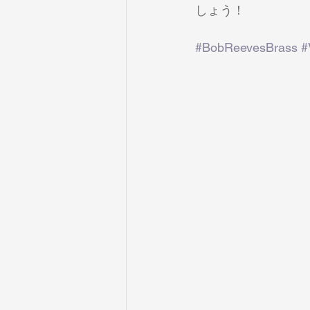
しょう！
#BobReevesBrass
#