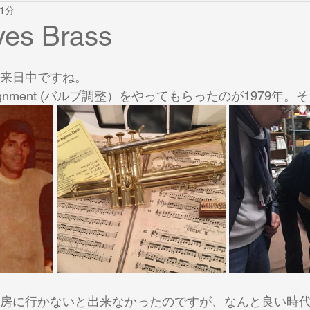
1分
ット
音域拡大
Bullet Brass Training
金管演奏の原理とそ
es Brass
ude Gordon
杉山正の金管サロン
金管サロン
膝打ちポ
assが来日中ですね。
lignment (バルブ調整）をやってもらったのが1979年。
金管上達考
金管問答
唇
金管セミナー
ハイ
ケア
トラブル
耐久力
工房に行かないと出来なかったのですが、なんと良い時