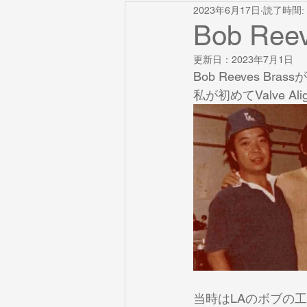
2023年6月17日
読了時間: 
ペダルトーン
リードトランペ
Bob Reev
更新日：
2023年7月1日
譜面
ブラスキャンプ
Cla
Bob Reeves Br
私が初めてValve A
膝打ちポイント
ロングトーン
舌
ウォームダウン
楽器
当時はLAのボブの