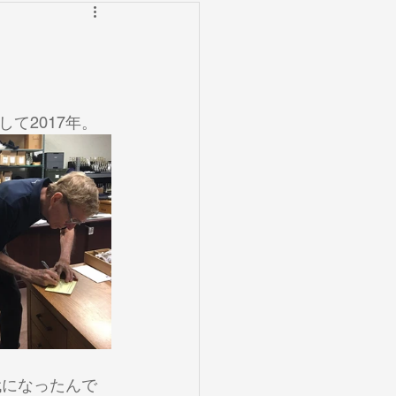
の考察
レッスン
イント無題のカテゴリー
そして2017年。
ノート
マウスピース
代になったんで