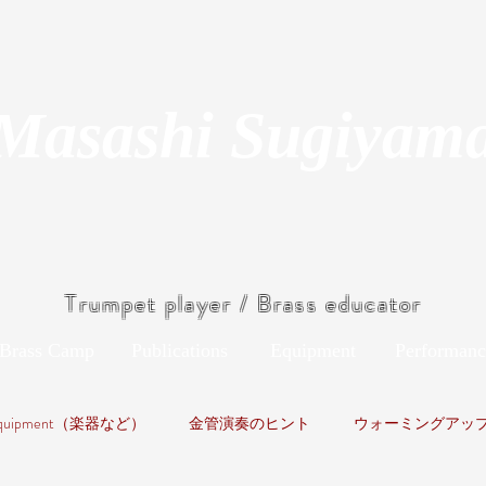
Masashi Sugiyam
Trumpet player / Brass educator
Brass Camp
Publications
Equipment
Performanc
quipment（楽器など）
金管演奏のヒント
ウォーミングアッ